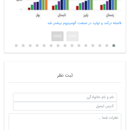
فاصله درآمد و تولید در صنعت آلومینیوم بیشتر شد
هشدار ذخایر استرا
next
prev
ثبت نظر