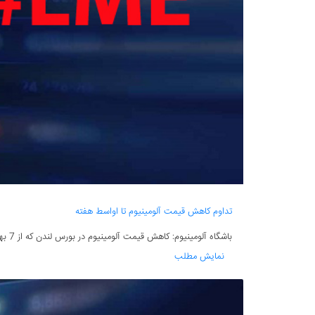
تداوم کاهش قیمت آلومینیوم تا اواسط هفته
باشگاه آلومینیوم: کاهش قیمت آلومینیوم در بورس لندن که از 7 بهمن‌ماه آغاز شد، طی هفته گذشته همچنان ادامه داشت به‌طوری‌که قیمت این فلز در تاریخ 14 بهمن‌ماه...
نمایش مطلب