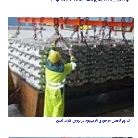
عرضه بلوکی ۱۸.۵ درصدی آلومینا توسط بانک رفاه کارگران
تداوم کاهش موجودی آلومینیوم در بورس فلزات لندن