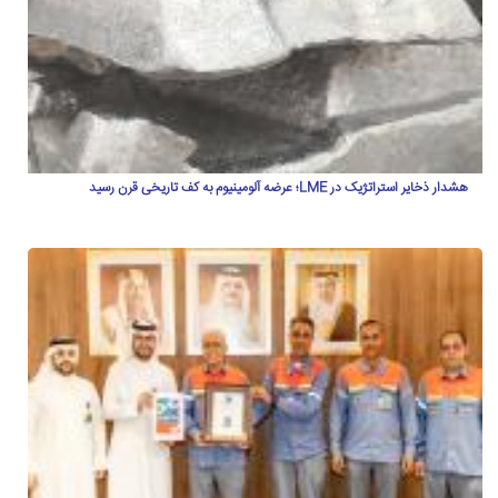
هشدار ذخایر استراتژیک در LME؛ عرضه آلومینیوم به کف تاریخی قرن رسید