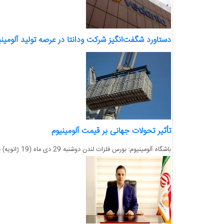
دستاورد شگفت‌انگیز شرکت ودانتا در عرصه تولید آلومینی
تأثیر تحولات جهانی بر قیمت آلومینیوم
باشگاه آلومینیوم: بورس فلزات لندن دوشنبه 29 دی ماه (19 ژانویه) در حالی کار خود را آغاز کرد که فروش نقدی آلومینیوم در بورس لندن 3168 دلار (تن) اعلام شد....