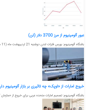
عبور آلومینیوم از مرز 3700 دلار (تن)
باشگاه آلومینیوم: بورس فلزات لندن دوشنبه 21 اردیبهشت ماه (11 می) کار خود را در حالی آغاز کرد که فروش نقدی آلومینیوم در بورس 3654 دلار (تن) اعلام شد....
خروج امارات از «اوپک» چه تاثیری بر بازار آلومینیوم دار
باشگاه آلومینیوم: تصمیم امارات متحده عربی برای خروج از «سازمان 