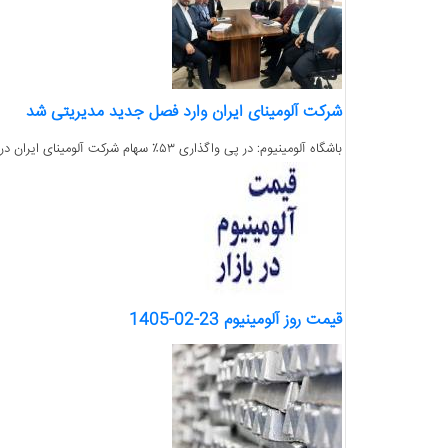
شرکت آلومینای ایران وارد فصل جدید مدیریتی شد
باشگاه آلومینیوم: در پی واگذاری ۵۳٪ سهام شرکت آلومینای ایران در بستر بورس به روش حراج در تاریخ ۱۴۰۴/۱۱/۲۱ با قیمت پایه هر سهم به ارزش ۲۰۵۹۴ تومان حدود...
قیمت روز آلومینیوم 23-02-1405