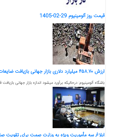
قیمت روز آلومینیوم 29-02-1405
ارزش ۴۵۸.۷۰ میلیارد دلاری بازار جهانی بازیافت ضایعات فلزی
باشگاه آلومینیوم: درحالیکه برآورد میشود اندازه بازار جهانی بازیافت قراضه فلز در ۲۰۲۶ تقریبا۴۵۸.۷۰میلیارد دلار باشد انتظار می رود با
ابلاغ سه مأموریت ویژه به وزارت صمت برای تقویت صا