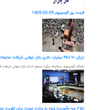
قیمت روز آلومینیوم 29-02-1405
ارزش ۴۵۸.۷۰ میلیارد دلاری بازار جهانی بازیافت ضایعات فلزی
باشگاه آلومینیوم: درحالیکه برآورد میشود اندازه بازار جهانی بازیافت قراضه فلز در ۲۰۲۶ تقریبا۴۵۸.۷۰میلیارد دلار باشد انتظار می رود با
ابلاغ سه مأموریت ویژه به وزارت صمت برای تقویت صا