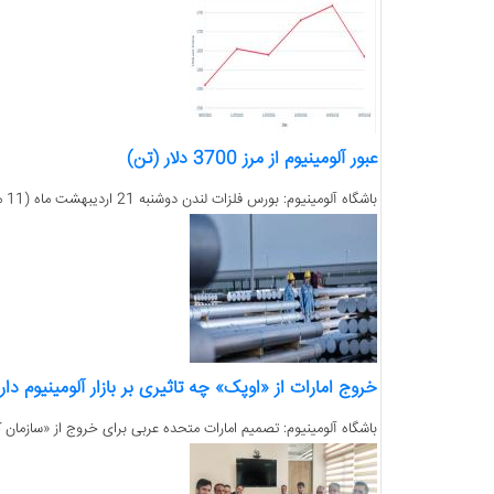
عبور آلومینیوم از مرز 3700 دلار (تن)
باشگاه آلومینیوم: بورس فلزات لندن دوشنبه 21 اردیبهشت ماه (11 می) کار خود را در حالی آغاز کرد که فروش نقدی آلومینیوم در بورس 3654 دلار (تن) اعلام شد....
خروج امارات از «اوپک» چه تاثیری بر بازار آلومینیوم دار
باشگاه آلومینیوم: تصمیم امارات متحده عربی برای خروج از «سازمان 