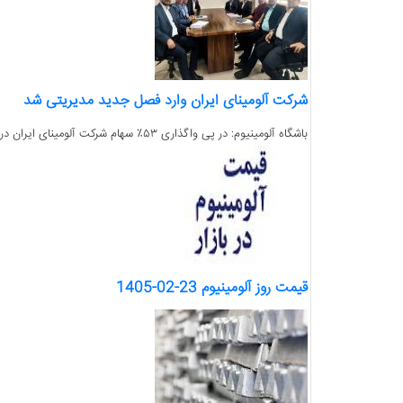
شرکت آلومینای ایران وارد فصل جدید مدیریتی شد
باشگاه آلومینیوم: در پی واگذاری ۵۳٪ سهام شرکت آلومینای ایران در بستر بورس به روش حراج در تاریخ ۱۴۰۴/۱۱/۲۱ با قیمت پایه هر سهم به ارزش ۲۰۵۹۴ تومان حدود...
قیمت روز آلومینیوم 23-02-1405