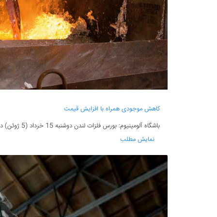
کاهش موجودی همراه با افزایش قیمت
باشگاه آلومینیوم: بورس فلزات لندن دوشنبه 15 خرداد (5 ژوئن) در حالی کار خود را آغاز کرد که فروش نقدی آلومینیوم در بورس 2214 دلار(تن) اعلام گردید. بورس فلزات...
نمایش مطلب