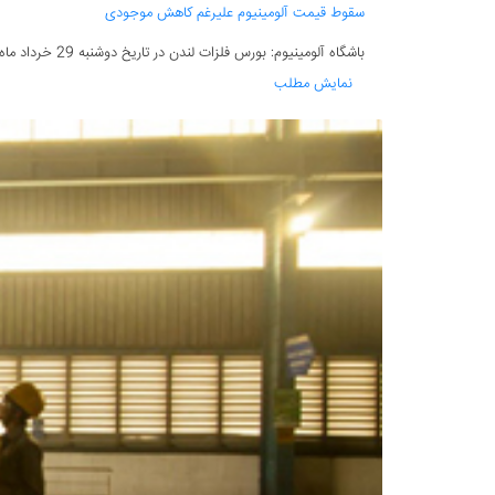
سقوط قیمت آلومینیوم علیرغم کاهش موجودی
باشگاه آلومینیوم: بورس فلزات لندن در تاریخ دوشنبه 29 خرداد ماه (19 ماه ژوئن) درحالی کار خود را آغاز کرد که قیمت فروش نقدی آلومینیوم 2194 دلار و 50 سنت...
نمایش مطلب