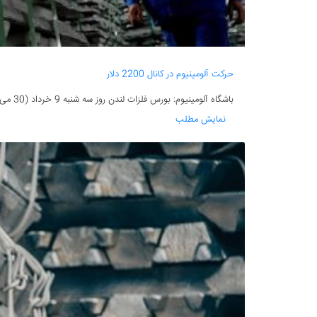
حرکت آلومینیوم در کانال 2200 دلار
باشگاه آلومینیوم: بورس فلزات لندن روز سه شنبه 9 خرداد (30 می) در حالی کار خود را آغاز کرد که فروش نقدی آلومینیوم در این بورس 2229 دلار و 50 سنت به ازای...
نمایش مطلب