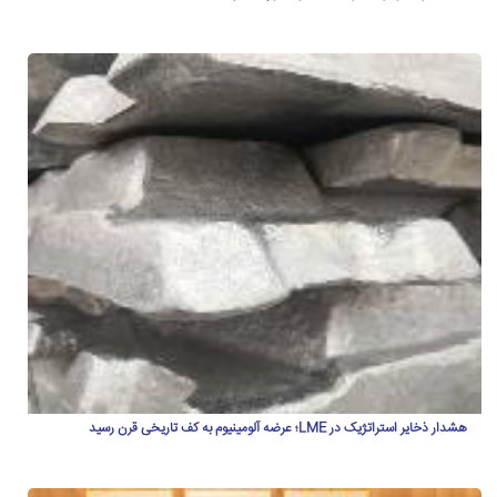
هشدار ذخایر استراتژیک در LME؛ عرضه آلومینیوم به کف تاریخی قرن رسید