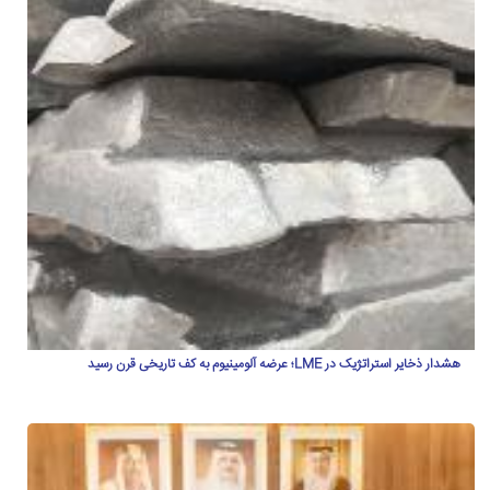
هشدار ذخایر استراتژیک در LME؛ عرضه آلومینیوم به کف تاریخی قرن رسید