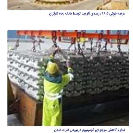
عرضه بلوکی ۱۸.۵ درصدی آلومینا توسط بانک رفاه کارگران
تداوم کاهش موجودی آلومینیوم در بورس فلزات لندن