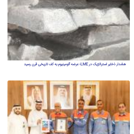
هشدار ذخایر استراتژیک در LME؛ عرضه آلومینیوم به کف تاریخی قرن رسید