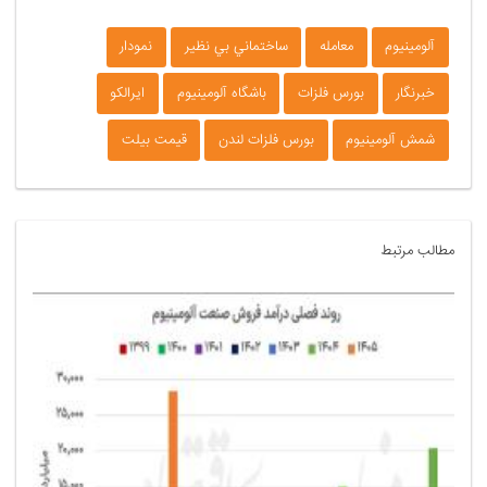
آلومینیوم
معامله
ساختماني بي نظير
نمودار
خبرنگار
بورس فلزات
باشگاه آلومینیوم
ایرالکو
شمش آلومینیوم
بورس فلزات لندن
قیمت بیلت
مطالب مرتبط