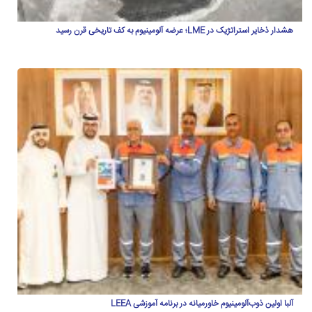
هشدار ذخایر استراتژیک در LME؛ عرضه آلومینیوم به کف تاریخی قرن رسید
آلبا اولین ذوب‌آلومینیوم خاورمیانه در برنامه آموزشی LEEA