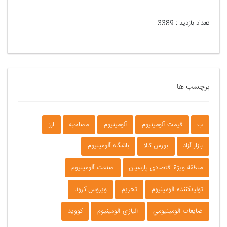
تعداد بازدید :
3389
برچسب ها
ب
قیمت آلومینیوم
آلومينيوم
مصاحبه
ارز
بازار آزاد
بورس كالا
باشگاه آلومينيوم
منطقة ويژة اقتصادي پارسيان
صنعت آلومينيوم
توليدكننده آلومينيوم
تحريم
ويروس كرونا
ضايعات آلومينيومي
آلیاژی آلومینیوم
كوويد