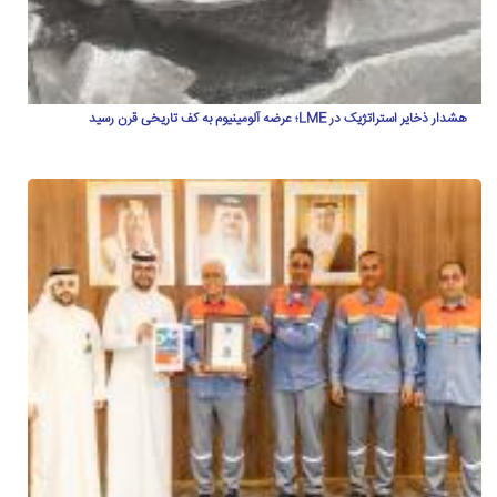
هشدار ذخایر استراتژیک در LME؛ عرضه آلومینیوم به کف تاریخی قرن رسید