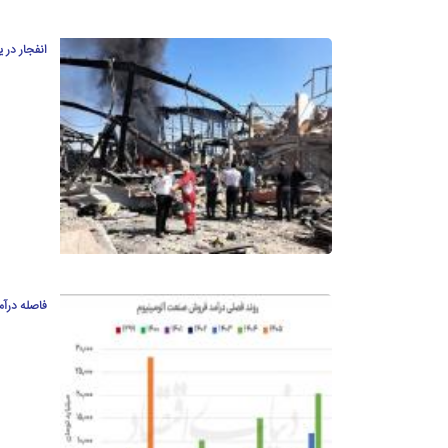
انفجار در 
فاصله درآم