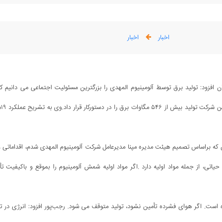
اخبار
اخبار
ن افزود: تولید برق توسط آلومینیوم المهدی را بزرگترین مسئولیت اجتماعی می دانیم که
کاهش ناترازی 
 آلومینیوم المهدی تصریح کرد: از ۱۹ ماه پیش که براساس تصمیم هیئت مدیره مپنا مدیرعامل شرکت آلومینیوم المهدی شدم، اقداماتی
 حیاتی، از جمله مواد اولیه دارد .اگر مواد اولیه شمش آلومینیوم را بموقع و باکیفیت تأ
است. اگر هوای فشرده تأمین نشود، تولید متوقف می شود. رجب‌پور افزود: انرژی در تو