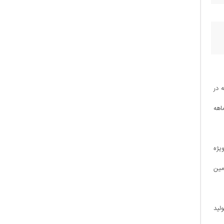
 در
های برق اثرگذار است.رجب‌پور اظهارداشت: این شرکت تولید بیش از ۵۴۶ مگاوات برق را در دستورکار قرار داد.وی به تشریح عملکرد ۱۹ماهه
 ویژه
مین
لید