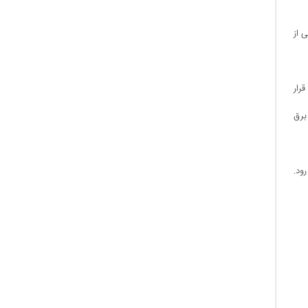
اعت و یا حداکثر ۵ ساعت با یکی از
رار
برق
ود.