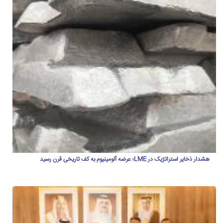
هشدار ذخایر استراتژیک در LME؛ عرضه آلومینیوم به کف تاریخی قرن رسید