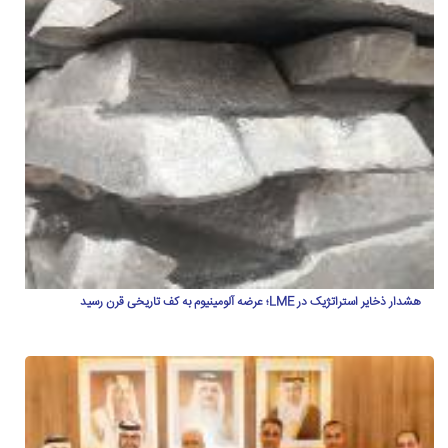
هشدار ذخایر استراتژیک در LME؛ عرضه آلومینیوم به کف تاریخی قرن رسید