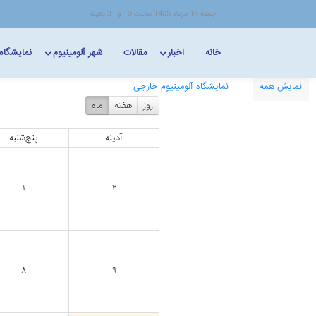
جمعه 16 مرداد 1405 ساعت 10 و 31 دقیقه
خانه
اخبار
مقالات
شهر آلومینیوم
نمایشگاه
نمایش همه
نمایشگاه آلومینیوم خارجی
روز
هفته
ماه
آدینه
پنج‌شنبه
۱
۲
۸
۹