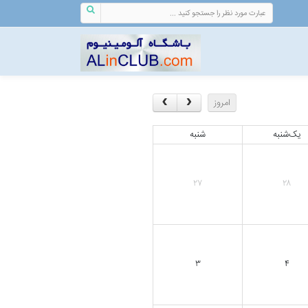
امروز
یک‌شنبه
شنبه
۲۷
۲۸
۳
۴